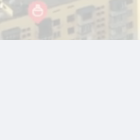
Наши социальные сети
подпишитесь
WAME
WHATSAPP БОТ ДЛЯ БИЗНЕСА
YouTube
@INTELPRICE